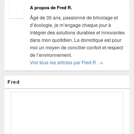
A propos de Fred R.
Âgé de 35 ans, passionné de bricolage et
d’écologie, je m’engage chaque jour à
intégrer des solutions durables et innovantes
dans mon quotidien. La domotique est pour
moi un moyen de concilier confort et respect
de l’environnement.
Voir tous les articles par Fred R.
→
Zone
Fred
principale
de
widget
pour
la
barre
latérale